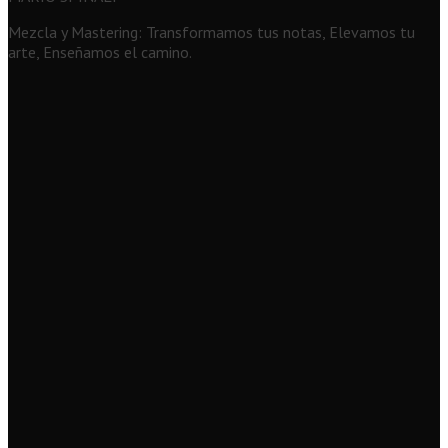
Mezcla y Mastering: Transformamos tus notas, Elevamos tu
arte, Enseñamos el camino.